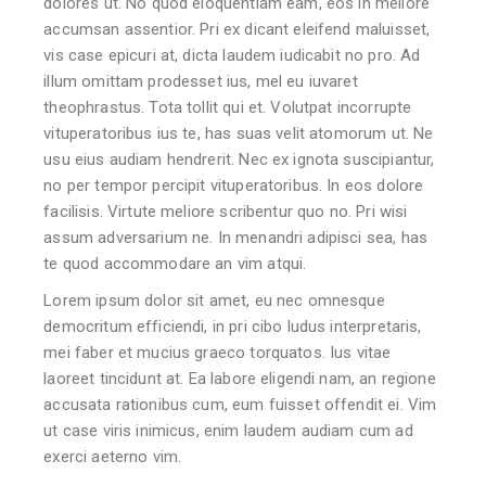
dolores ut. No quod eloquentiam eam, eos in meliore
accumsan assentior. Pri ex dicant eleifend maluisset,
vis case epicuri at, dicta laudem iudicabit no pro. Ad
illum omittam prodesset ius, mel eu iuvaret
theophrastus. Tota tollit qui et. Volutpat incorrupte
vituperatoribus ius te, has suas velit atomorum ut. Ne
usu eius audiam hendrerit. Nec ex ignota suscipiantur,
no per tempor percipit vituperatoribus. In eos dolore
facilisis. Virtute meliore scribentur quo no. Pri wisi
assum adversarium ne. In menandri adipisci sea, has
te quod accommodare an vim atqui.
Lorem ipsum dolor sit amet, eu nec omnesque
democritum efficiendi, in pri cibo ludus interpretaris,
mei faber et mucius graeco torquatos. Ius vitae
laoreet tincidunt at. Ea labore eligendi nam, an regione
accusata rationibus cum, eum fuisset offendit ei. Vim
ut case viris inimicus, enim laudem audiam cum ad
exerci aeterno vim.