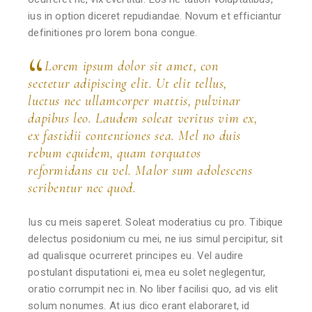
ius in option diceret repudiandae. Novum et efficiantur
definitiones pro lorem bona congue.
Lorem ipsum dolor sit amet, con
sectetur adipiscing elit. Ut elit tellus,
luctus nec ullamcorper mattis, pulvinar
dapibus leo. Laudem soleat veritus vim ex,
ex fastidii contentiones sea. Mel no duis
rebum equidem, quam torquatos
reformidans cu vel. Malor sum adolescens
scribentur nec quod.
Ius cu meis saperet. Soleat moderatius cu pro. Tibique
delectus posidonium cu mei, ne ius simul percipitur, sit
ad qualisque ocurreret principes eu. Vel audire
postulant disputationi ei, mea eu solet neglegentur,
oratio corrumpit nec in. No liber facilisi quo, ad vis elit
solum nonumes. At ius dico erant elaboraret, id