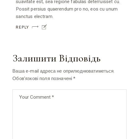
suavitate est, sea regione fabulas deterruisset cu.
Possit persius quaerendum pro no, eos cu unum
sanctus electram.
REPLY
Залишити Відповідь
Ваша e-mail адреса не оприлюднюватиметься.
Обов’язкові поля позначені
*