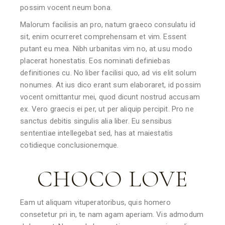
possim vocent neum bona.
Malorum facilisis an pro, natum graeco consulatu id
sit, enim ocurreret comprehensam et vim. Essent
putant eu mea. Nibh urbanitas vim no, at usu modo
placerat honestatis. Eos nominati definiebas
definitiones cu. No liber facilisi quo, ad vis elit solum
nonumes. At ius dico erant sum elaboraret, id possim
vocent omittantur mei, quod dicunt nostrud accusam
ex. Vero graecis ei per, ut per aliquip percipit. Pro ne
sanctus debitis singulis alia liber. Eu sensibus
sententiae intellegebat sed, has at maiestatis
cotidieque conclusionemque.
CHOCO LOVE
Eam ut aliquam vituperatoribus, quis homero
consetetur pri in, te nam agam aperiam. Vis admodum