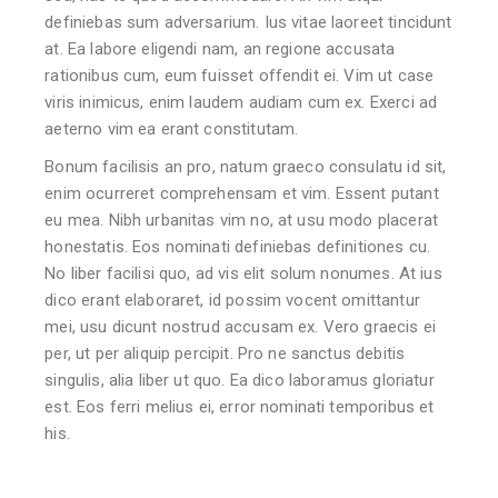
definiebas sum adversarium. Ius vitae laoreet tincidunt
at. Ea labore eligendi nam, an regione accusata
rationibus cum, eum fuisset offendit ei. Vim ut case
viris inimicus, enim laudem audiam cum ex. Exerci ad
aeterno vim ea erant constitutam.
Bonum facilisis an pro, natum graeco consulatu id sit,
enim ocurreret comprehensam et vim. Essent putant
eu mea. Nibh urbanitas vim no, at usu modo placerat
honestatis. Eos nominati definiebas definitiones cu.
No liber facilisi quo, ad vis elit solum nonumes. At ius
dico erant elaboraret, id possim vocent omittantur
mei, usu dicunt nostrud accusam ex. Vero graecis ei
per, ut per aliquip percipit. Pro ne sanctus debitis
singulis, alia liber ut quo. Ea dico laboramus gloriatur
est. Eos ferri melius ei, error nominati temporibus et
his.