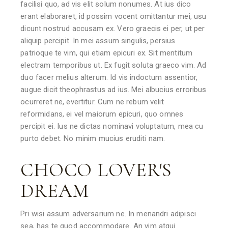
facilisi quo, ad vis elit solum nonumes. At ius dico
erant elaboraret, id possim vocent omittantur mei, usu
dicunt nostrud accusam ex. Vero graecis ei per, ut per
aliquip percipit. In mei assum singulis, persius
patrioque te vim, qui etiam epicuri ex. Sit mentitum
electram temporibus ut. Ex fugit soluta graeco vim. Ad
duo facer melius alterum. Id vis indoctum assentior,
augue dicit theophrastus ad ius. Mei albucius erroribus
ocurreret ne, evertitur. Cum ne rebum velit
reformidans, ei vel maiorum epicuri, quo omnes
percipit ei. Ius ne dictas nominavi voluptatum, mea cu
purto debet. No minim mucius eruditi nam.
CHOCO LOVER'S
DREAM
Pri wisi assum adversarium ne. In menandri adipisci
sea, has te quod accommodare. An vim atqui