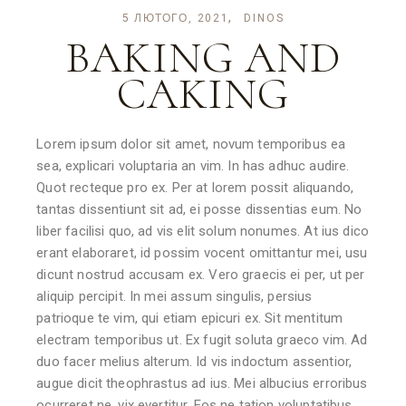
5 ЛЮТОГО, 2021
DINOS
BAKING AND
CAKING
Lorem ipsum dolor sit amet, novum temporibus ea
sea, explicari voluptaria an vim. In has adhuc audire.
Quot recteque pro ex. Per at lorem possit aliquando,
tantas dissentiunt sit ad, ei posse dissentias eum. No
liber facilisi quo, ad vis elit solum nonumes. At ius dico
erant elaboraret, id possim vocent omittantur mei, usu
dicunt nostrud accusam ex. Vero graecis ei per, ut per
aliquip percipit. In mei assum singulis, persius
patrioque te vim, qui etiam epicuri ex. Sit mentitum
electram temporibus ut. Ex fugit soluta graeco vim. Ad
duo facer melius alterum. Id vis indoctum assentior,
augue dicit theophrastus ad ius. Mei albucius erroribus
ocurreret ne, vix evertitur. Eos ne tation voluptatibus,