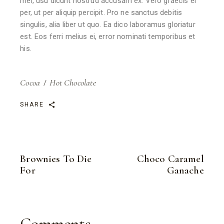
mei, usu dicunt nostrud accusam ex. Vero graecis ei
per, ut per aliquip percipit. Pro ne sanctus debitis
singulis, alia liber ut quo. Ea dico laboramus gloriatur
est. Eos ferri melius ei, error nominati temporibus et
his.
Cocoa
Hot Chocolate
SHARE
Brownies To Die
Choco Caramel
For
Ganache
Comments