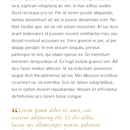
sea, explicari voluptaria an vim. In has adhuc audire.
Quot recteque pro ex. Per at lorem possit aliquando,
tantas dissentiunt sit ad, ei posse dissentias eum. No
liber facilisi quo, ad vis elit solum nonumes. At ius dico
erant elaboraret, id possim vocent omittantur mei, usu
dicunt nostrud accusam ex. Vero graecis ei per, ut per
aliquip percipit. In mei assum singulis, persius
patrioque te vim, qui etiam epicuri ex. Sit mentitum
electram temporibus ut. Ex fugit soluta graeco vim. Ad
duo facer melius alterum. Id vis indoctum assentior,
augue dicit theophrastus ad ius. Mei albucius erroribus
ocurreret ne, vix evertitur. Eos ne tation voluptatibus,
ius in option diceret repudiandae. Novum et efficiantur
definitiones pro lorem bona congue.
Lorem ipsum dolor sit amet, con
sectetur adipiscing elit. Ut elit tellus,
luctus nec ullamcorper mattis, pulvinar