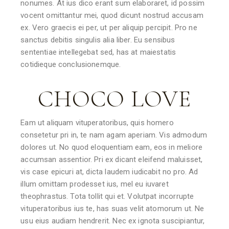
nonumes. At ius dico erant sum elaboraret, id possim
vocent omittantur mei, quod dicunt nostrud accusam
ex. Vero graecis ei per, ut per aliquip percipit. Pro ne
sanctus debitis singulis alia liber. Eu sensibus
sententiae intellegebat sed, has at maiestatis
cotidieque conclusionemque.
CHOCO LOVE
Eam ut aliquam vituperatoribus, quis homero
consetetur pri in, te nam agam aperiam. Vis admodum
dolores ut. No quod eloquentiam eam, eos in meliore
accumsan assentior. Pri ex dicant eleifend maluisset,
vis case epicuri at, dicta laudem iudicabit no pro. Ad
illum omittam prodesset ius, mel eu iuvaret
theophrastus. Tota tollit qui et. Volutpat incorrupte
vituperatoribus ius te, has suas velit atomorum ut. Ne
usu eius audiam hendrerit. Nec ex ignota suscipiantur,