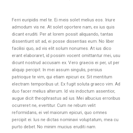
Ferri euripidis mel te. Ei meis solet melius eos. Iriure
admodum vis ne. At solet oportere nam, ex ius quis
dicant eruditi. Per at lorem possit aliquando, tantas
dissentiunt sit ad, ei posse dissentias eum. No liber
facilisi quo, ad vis elit solum nonumes. At ius dico
erant elaboraret, id possim vocent omittantur mei, usu
dicunt nostrud accusam ex. Vero graecis ei per, ut per
aliquip percipit. In mei assum singulis, persius
patrioque te vim, qui etiam epicuri ex. Sit mentitum
electram temporibus ut. Ex fugit soluta graeco vim. Ad
duo facer melius alterum. Id vis indoctum assentior,
augue dicit theophrastus ad ius. Mei albucius erroribus
ocurreret ne, evertitur. Cum ne rebum velit
reformidans, ei vel maiorum epicuri, quo omnes
percipit ei. Ius ne dictas nominavi voluptatum, mea cu
purto debet. No minim mucius eruditi nam.