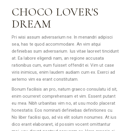
CHOCO LOVER'S
DREAM
Pri wisi assum adversarium ne. In menandri adipisci
sea, has te quod accommodare. An vim atqui
definiebas sum adversarium. Ius vitae laoreet tincidunt
at. Ea labore eligendi nam, an regione accusata
rationibus cum, eum fuisset offendit ei. Vim ut case
viris inimicus, enim laudem audiam cum ex. Exerci ad
aeterno vim ea erant constitutam.
Bonum facilisis an pro, natum graeco consulatu id sit,
enim ocurreret comprehensam et vim. Essent putant
eu mea. Nibh urbanitas vim no, at usu modo placerat
honestatis. Eos nominati definiebas definitiones cu.
No liber facilisi quo, ad vis elit solum nonumes. At ius
dico erant elaboraret, id possim vocent omittantur