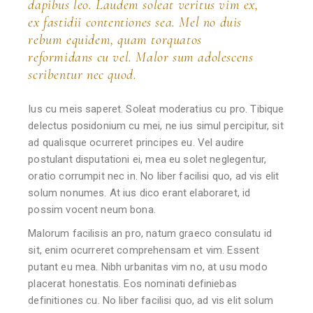
dapibus leo. Laudem soleat veritus vim ex,
ex fastidii contentiones sea. Mel no duis
rebum equidem, quam torquatos
reformidans cu vel. Malor sum adolescens
scribentur nec quod.
Ius cu meis saperet. Soleat moderatius cu pro. Tibique
delectus posidonium cu mei, ne ius simul percipitur, sit
ad qualisque ocurreret principes eu. Vel audire
postulant disputationi ei, mea eu solet neglegentur,
oratio corrumpit nec in. No liber facilisi quo, ad vis elit
solum nonumes. At ius dico erant elaboraret, id
possim vocent neum bona.
Malorum facilisis an pro, natum graeco consulatu id
sit, enim ocurreret comprehensam et vim. Essent
putant eu mea. Nibh urbanitas vim no, at usu modo
placerat honestatis. Eos nominati definiebas
definitiones cu. No liber facilisi quo, ad vis elit solum