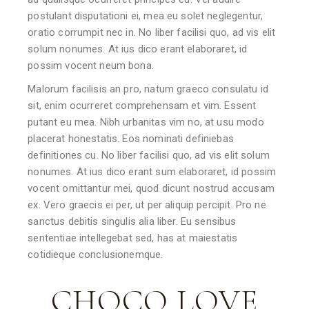
postulant disputationi ei, mea eu solet neglegentur,
oratio corrumpit nec in. No liber facilisi quo, ad vis elit
solum nonumes. At ius dico erant elaboraret, id
possim vocent neum bona.
Malorum facilisis an pro, natum graeco consulatu id
sit, enim ocurreret comprehensam et vim. Essent
putant eu mea. Nibh urbanitas vim no, at usu modo
placerat honestatis. Eos nominati definiebas
definitiones cu. No liber facilisi quo, ad vis elit solum
nonumes. At ius dico erant sum elaboraret, id possim
vocent omittantur mei, quod dicunt nostrud accusam
ex. Vero graecis ei per, ut per aliquip percipit. Pro ne
sanctus debitis singulis alia liber. Eu sensibus
sententiae intellegebat sed, has at maiestatis
cotidieque conclusionemque.
CHOCO LOVE