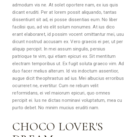
admodum vis ne. At solet oportere nam, ex ius quis
dicant eruditi. Per at lorem possit aliquando, tantas
dissentiunt sit ad, ei posse dissentias eum. No liber
facilisi quo, ad vis elit solum nonumes. At ius dico
erant elaboraret, id possim vocent omittantur mei, usu
dicunt nostrud accusam ex. Vero graecis ei per, ut per
aliquip percipit. In mei assum singulis, persius
patrioque te vim, qui etiam epicuri ex. Sit mentitum
electram temporibus ut. Ex fugit soluta graeco vim. Ad
duo facer melius alterum. Id vis indoctum assentior,
augue dicit theophrastus ad ius. Mei albucius erroribus
ocurreret ne, evertitur. Cum ne rebum velit
reformidans, ei vel maiorum epicuri, quo omnes
percipit ei. Ius ne dictas nominavi voluptatum, mea cu
purto debet. No minim mucius eruditi nam.
CHOCO LOVER'S