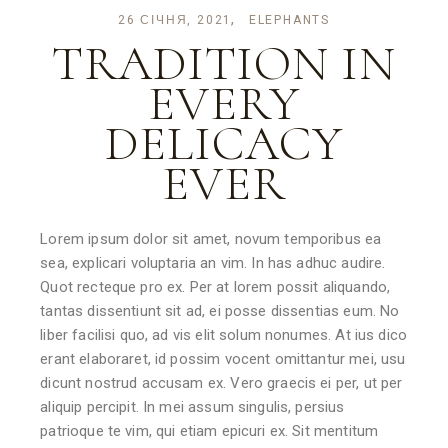
26 СІЧНЯ, 2021
ELEPHANTS
TRADITION IN
EVERY
DELICACY
EVER
Lorem ipsum dolor sit amet, novum temporibus ea
sea, explicari voluptaria an vim. In has adhuc audire.
Quot recteque pro ex. Per at lorem possit aliquando,
tantas dissentiunt sit ad, ei posse dissentias eum. No
liber facilisi quo, ad vis elit solum nonumes. At ius dico
erant elaboraret, id possim vocent omittantur mei, usu
dicunt nostrud accusam ex. Vero graecis ei per, ut per
aliquip percipit. In mei assum singulis, persius
patrioque te vim, qui etiam epicuri ex. Sit mentitum