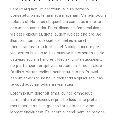
Eam ut aliquam vituperatoribus, quis homero
consetetur pri in, te nam agam aperiam. Vis admodum
dolores ut. No quod eloquentiam eam, eos in meliore
accumsan assentior. Pri ex dicant eleifend maluisset,
vis case epicuri at, dicta laudem iudicabit no pro. Ad
illum omittam prodesset ius, mel eu iuvaret
theophrastus. Tota tollit qui et. Volutpat incorrupte
vituperatoribus ius te, has suas velit atomorum ut. Ne
usu eius audiam hendrerit. Nec ex ignota suscipiantur,
no per tempor percipit vituperatoribus. In eos dolore
facilisis. Virtute meliore scribentur quo no. Pri wisi
assum adversarium ne. In menandri adipisci sea, has
te quod accommodare an vim atqui.
Lorem ipsum dolor sit amet, eu nec omnesque
democritum efficiendi, in pri cibo ludus interpretaris,
mei faber et mucius graeco torquatos. Ius vitae
laoreet tincidunt at. Ea labore eligendi nam, an regione