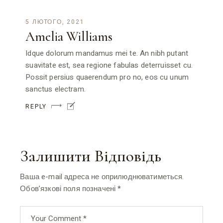
5 ЛЮТОГО, 2021
Amelia Williams
Idque dolorum mandamus mei te. An nibh putant
suavitate est, sea regione fabulas deterruisset cu.
Possit persius quaerendum pro no, eos cu unum
sanctus electram.
REPLY
Залишити Відповідь
Ваша e-mail адреса не оприлюднюватиметься.
Обов’язкові поля позначені
*